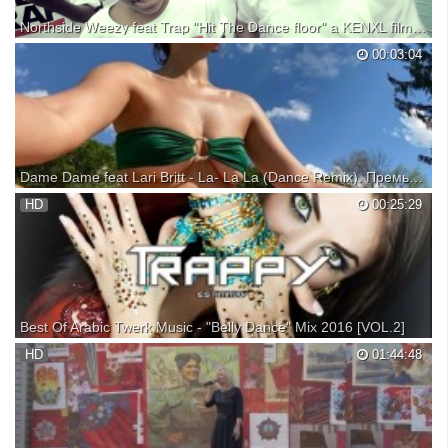
Northside Weezy feat Trap "Hit The Dance floor" a KENXL film (Official Video)
Download Jealousy Hurts 2 Mixtape here:
00:03:04
Dame Dame feat Lari Britt - La- La La (Dance Remix). Премьера видео клипа. Новинка 2021.
Новый музыкальный ремикс от популярного Ди-джея Lari Britt.
HD
00:25:29
Супер мега хит 2021 года. Современная музыка для танцевальной
вечеринки, кафе, ресторана, дома или авто.
Best Of Arabic Twerk Music - "Belly Dance" Mix 2016 [VOL.2]
►DO NOT FORGET TO SUBSCRIBE AND SHARE! :D
HD
01:44:48
••••••••••••••••••••••••••••••••••••••••­­­­­­­­­­­­•••••••••••••••••••••••••••••­•­•­•­•­•­•­
••••••••••••• ►Subscribe: https://goo.gl/Dx4eQz ►Facebook:
https://goo.gl/1pOIX3 •••••••••••••••••••••••...