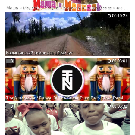
Маша и Медведь - Сборник зимних мультиков (все зимние серии подряд)
Качай премьеру 53 серии в AppStore: https://goo.gl/hyRQNx Маша и
00:10:27
Медведь - Сборник зимних серий (HD), 2014 год До весны не
будить!, Раз, два, три! Ёлочка, гори!, Следы невиданных зверей,
Праздник на льду, Лыжню!, Один дома, Когда все дома. ...
Ковыктинский зимник за 10 минут
Иркутская область, дорога Жигалово - Магистральный. 250
HD
00:03:01
километров за 10 минут, время московское. Старт западнее села
Чикан, финиш - АвтоБАМ, переезд через БАМ у поселка
Окунайский. Использованы песни: "Дорожная" Гарика Сукачева и
"От любви...
The Nutcracker / Dance Of The Sugar Plum Fairy (Trap Remix) Специально для Kirenga-smi
The Nutcracker / Dance Of The Sugar Plum Fairy (Trap Remix) Get it
HD
00:03:31
now: http://bit.ly/2g0dGa4 Subscribe: http://smarturl.it/TN Listen on
Spotify http://smarturl.it/TCSPOTIFY Follow us on Instagram
http://smarturl.it/TCIG Follow Sleet https:...