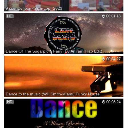
9 мая Вечерний концерт 2023
HD
00:01:18
Dance Of The Sugarplum Fairy (DJ Aniram Trap Edit)
♬ The sound of tomorrow begins today ! ♬ ➲ Subscribe Lion Beats: •
00:04:27
#2 MOST VIEWED VIDEO ON LION BEATS • ✪ Download: N/A ★
Melodic/Techno/Progressive House ★ ➥ Support DJ Aniram: ★➱
Follow Lion Beats ★ ➲ ➲ ➲ ➲ ➲ ➲ ➲ ✔© Copyrights Free To Use...
Dance to the music (Will Smith-Miami) Funky House
HD
00:08:24