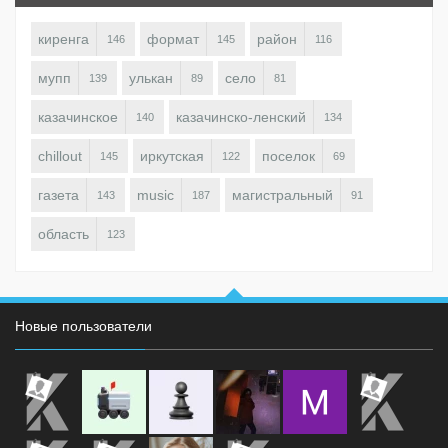
киренга
формат
район
146
145
116
мупп
улькан
село
139
89
81
казачинское
казачинско-ленский
140
134
chillout
иркутская
поселок
145
122
69
газета
music
магистральный
143
187
91
область
123
Новые пользователи