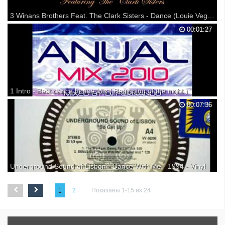
3 Winans Brothers Feat. The Clark Sisters - Dance (Louie Vega Funk House Remix)
Vega Records (release date: 2015-04-20) Available@ 3 WINANS
00:01:27
BROTHERS FEATURING THE CLARK SISTERS "DANCE" (LOUIE
VEGA FUNK HOUSE MIX) Publishing Info: BeBe Winans & Daniel
Weatherspoon (Published By BMI/ASCAP/BMG) Remix Produced By:
Louie Ve...
1 Intro - Best dance house Mix ( Beginning of the night )
ANUAL MIX 2010 MIXED MY DJ FERNANDO LINK DA LISTA:
00:07:36
Underground Sound of Lisbon - Dance With Me - 1994 - Vinyl
OldSkool is a feeling :) Take a look at my channel. Im going to upload
some of my vinyl's collection. Enjoy it !
1
2
Показаны 1-15 из 24