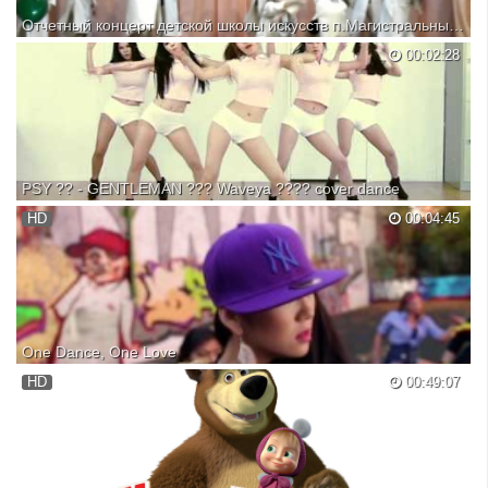
Отчетный концерт детской школы искусств п.Магистральный - 25.04.2015г.
Детский образцовый танцевальный ансамбль - РАДУГА
00:02:28
PSY ?? - GENTLEMAN ??? Waveya ???? cover dance
korean dance group Waveya !
HD
00:04:45
One Dance, One Love
The song is used for inspiration and education :) No copyright
HD
00:49:07
infringement intended. История любви в стиле дэнсхолл на улицах
Москвы