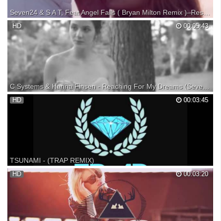
Seven24 & S A T, Feat Angel Falls ( Bryan Milton Remix )–Rescue Me
Я ЛЮБЛЮ ТЕБЯ!!! ТЫ ПОНИМАЕШЬ! ЛЮБЛЮ!
HD
00:05:43
C Systems & Hanna Finsen - Reaching For My Dreams (Seven24 & S A T Remix)
Beautiful song by C Systems feat Hanna Finsen,remixed by Seven 24
HD
00:03:45
and S A T...enjoy it!!!! SUPPORT MUSICIANS, BUY AND DOWNLOAD
THEIR MUSIC FROM THEIR WEB SITES: RazNitzanMusic In name
of: Molekular Sounds All videos contained within this vi...
TSUNAMI - (TRAP REMIX)
SONG:
HD
00:03:20