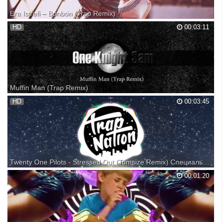
Era Istrefi – Bonbon (Trap Remix)
My fb:
HD
00:03:11
Muffin Man (Trap Remix)
One Knight Sam - Muffin Man (Trap Remix)
HD
00:03:45
Twenty One Pilots - Stressed Out (Tomsize Remix) Специально для Kirenga-smi
twenty one pilots - Stressed Out (Tomsize Remix) Follow our Spotify:
00:01:20
http://spoti.fi/237iVZi ➥http://www.smarturl.it/blurryface Follow our IG:
http://instagram.com/trapnation ♫ Support Trap Nation ♫
♦http://soundcloud.com/alltrapnation ♦htt...