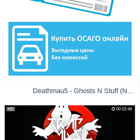
Deathmau5 - Ghosts N Stuff (Nero Remix) →
HD
00:03:48