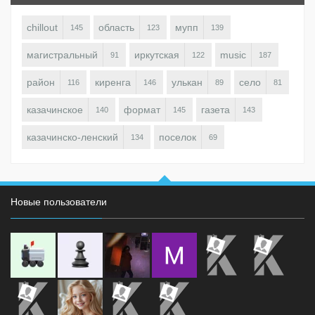
chillout
область
мупп
145
123
139
магистральный
иркутская
music
91
122
187
район
киренга
улькан
село
116
146
89
81
казачинское
формат
газета
140
145
143
казачинско-ленский
поселок
134
69
Новые пользователи