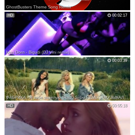
GhostBusters Theme Song Remix
GhostBusters Theme Song Remix Remixed by Encore
HD
00:02:17
Ivan Dorn - Bigudi (DJ Vini remix)
Dj Vini booking; +7 (926) 322-43-44 Лева; +7 (926) 964-46-44 Алиса;
00:03:39
+7 (909) 688-11-22 Николай. made by СыЗранец Володя
ФАБРИКА - Я тебя зацелую (Radu Sirbu REMIX) (МУЗЫКАЛЬНЫЙ ВИДЕОКЛИП)
HD
00:05:18