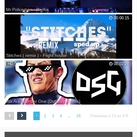
Mr.Policeman - Remix
00:00:15
Stitches ( remix ) - Flight house
HD
00:02:24
We Are Number One (Dubstep Remix)
1
2
3
4
...
26
Показаны 1-15 из 376