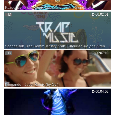
Kazoo Kid - Trap Remix Специально для Kirenga-smi
Get the full version on iTunes! https://itun.es/us/elEDab ----------------
HD
00:02:01
▲SNAPCHAT: Mike_Diva ▲ INSTAGRAM:
http://www.instagram.com/mikediva ▲ TWITTER:
http://www.twitter.com/mikediva ▲ --------------- Music by: Mike Diva &
Sick System Vi...
SpongeBob Trap Remix "Krusty Krab" Специально для Kirenga-smi
SpongeBob Trap Remix "Krusty Krab" Free download:
HD
00:07:10
https://goo.gl/RI0XwS Mixed by Eugene The Dream ✖ Follow
TrapMusicHD ✖ Facebook: https://www.facebook.com/TrapMusicHD
Twitter: https://twitter.com/TrapMusicHD Soundcloud:
https://soundcloud....
Klingande - Jubel Remix (by Ovi)
00:04:06