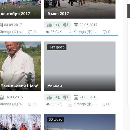
 сентября 2017
9 мая 2017
то всегда доброе и
ество для большой
+1
04.09.2017
22.05.2017
льчан,
Kirenga (東) ♋
0
86.04K
Kirenga (東) ♋
0
 дня рождения была
ак « С любовью к
е!» и все самые
Нет фото
 в этот день были
юбимому селу.
-
schestvo/19-sentjabrja-
-s-kazachinskoe-po-
sobral-zhitelei-i-gostei-
→ Владимир Васильевич Щербинин
Улькан
+1
16.03.2015
21.06.2013
Kirenga (東) ♋
0
56.52K
Kirenga (東) ♋
0
60 фото