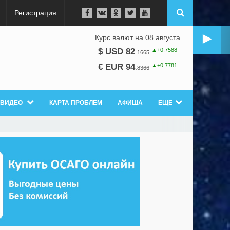
Регистрация
►
Курс валют на 08 августа
▲+0.7588
$ USD 82
.
1665
▲+0.7781
€ EUR 94
.
8366
ВИДЕО
КАРТА ПРОБЛЕМ
АФИША
ЕЩЕ