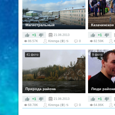
Магистральный
Казачинское
+1
+1
21.06.2013
86.57K
Kirenga (東) ♋
0
82.59K
41 фото
9 фото
Природа района
Люди район
+1
+1
21.06.2013
68.78K
Kirenga (東) ♋
0
64.86K