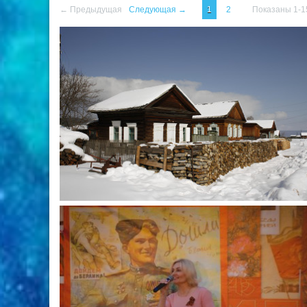
← Предыдущая
Следующая →
1
2
Показаны 1-1