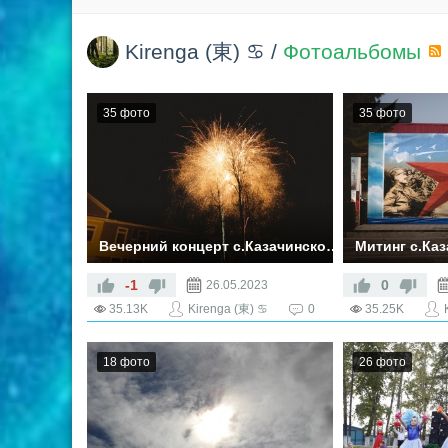
Kirenga (東) ♋
/
Фотоальбомы
35 фото
35 фото
Вечерний концерт с.Казачинское 9 мая 2023
Митинг с.Каз
фото Пуненко Александр Сергеевич
фото Пуненко
-1
0
26.05.2023
35.13K
Kirenga (東) ♋
0
35.25K
18 фото
26 фото