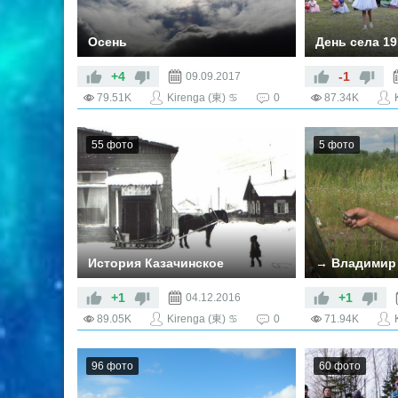
Осень
День села 19
День села ― э
светлое торж
+4
-1
09.09.2017
семьи односе
79.51K
Kirenga (東) ♋
0
87.34K
Тема 241 -го
обозначена к
людям и земл
55 фото
5 фото
добрые слова
посвящены л
https://kirenga
smi.ru/news/ob
raionnyi-centr
dobroi-tradicii-
n.html
История Казачинское
+1
+1
04.12.2016
89.05K
Kirenga (東) ♋
0
71.94K
96 фото
60 фото