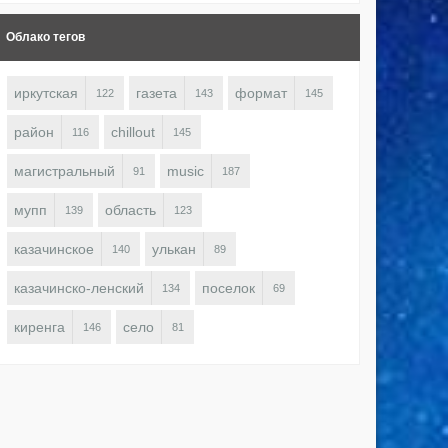
Облако тегов
иркутская
газета
формат
122
143
145
район
chillout
116
145
магистральный
music
91
187
мупп
область
139
123
казачинское
улькан
140
89
казачинско-ленский
поселок
134
69
киренга
село
146
81