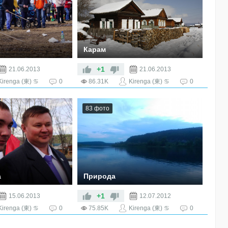
Карам
+1
21.06.2013
21.06.2013
Kirenga (東) ♋
0
86.31K
Kirenga (東) ♋
0
83 фото
а
Природа
Разные красивые пейзажи
+1
15.06.2013
12.07.2012
Kirenga (東) ♋
0
75.85K
Kirenga (東) ♋
0