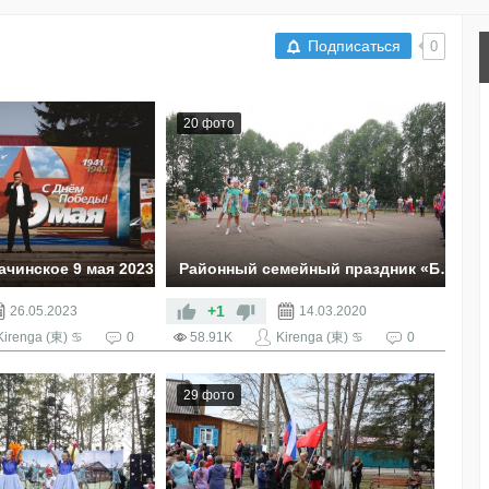
Подписаться
0
RSS
20 фото
ачинское 9 мая 2023
Районный семейный праздник «Безопасное детство» в селе Казачинское
 Александр Сергеевич
20 июля 2019 года в рамках
Всероссийской акции «Безопасность
+1
26.05.2023
14.03.2020
детства», в районном центре, селе
Kirenga (東) ♋
0
58.91K
Kirenga (東) ♋
0
Казачинское, состоялся районный
семейный праздник «Безопасное
детство».
29 фото