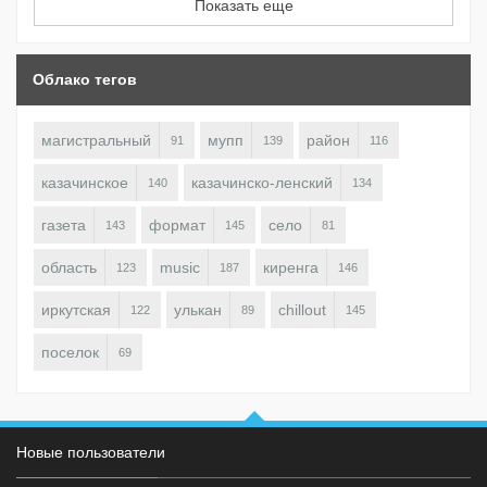
Показать еще
Облако тегов
магистральный
мупп
район
91
139
116
казачинское
казачинско-ленский
140
134
газета
формат
село
143
145
81
область
music
киренга
123
187
146
иркутская
улькан
chillout
122
89
145
поселок
69
Новые пользователи