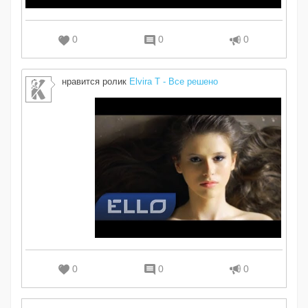
0
0
0
нравится ролик
Elvira T - Все решено
0
0
0