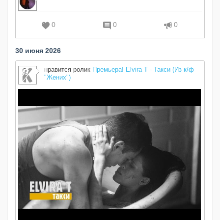
0
0
0
30 июня 2026
нравится ролик
Премьера! Elvira T - Такси (Из к/ф
"Жених")