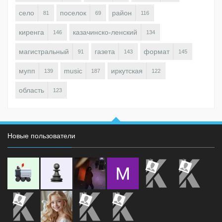
село
поселок
район
81
69
116
киренга
казачинско-ленский
146
134
магистральный
газета
формат
91
143
145
мупп
music
иркутская
139
187
122
область
123
Новые пользователи