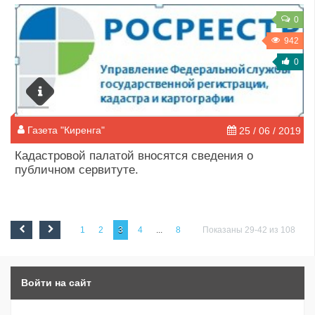
0
942
0
Газета "Киренга"
25 / 06 / 2019
Кадастровой палатой вносятся сведения о
публичном сервитуте.
1
2
3
4
...
8
Показаны 29-42 из 108
Войти на сайт