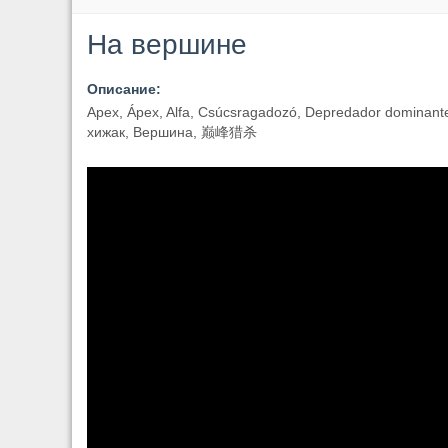
На вершине
Описание:
Apex, Ápex, Alfa, Csúcsragadozó, Depredador dominant
хижак, Вершина, 巅峰猎杀