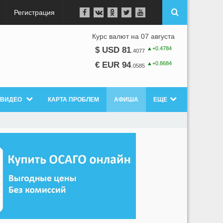
Регистрация
Курс валют на 07 августа
▲+0.4784
$ USD 81
.
4077
▲+0.8684
€ EUR 94
.
0585
ВИДЕО
КАРТА ПРОБЛЕМ
АФИША
ЕЩЕ