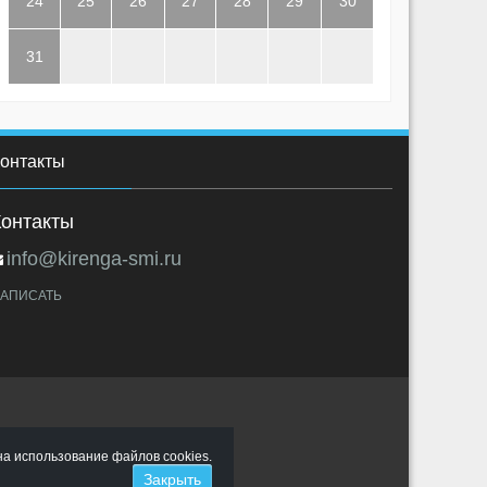
24
25
26
27
28
29
30
31
онтакты
Контакты
info@kirenga-smi.ru
АПИСАТЬ
на использование файлов cookies.