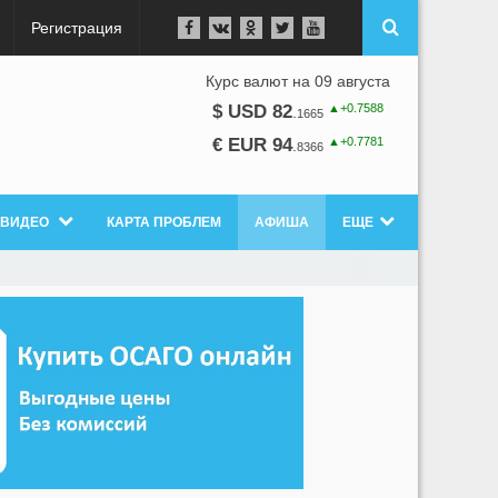
Регистрация
Курс валют на 09 августа
▲+0.7588
$ USD 82
.
1665
▲+0.7781
€ EUR 94
.
8366
ВИДЕО
КАРТА ПРОБЛЕМ
АФИША
ЕЩЕ