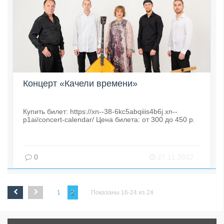
Концерт «Качели времени»
Купить билет: https://xn--38-6kc5abqiiis4b6j.xn--
p1ai/concert-calendar/ Цена билета: от 300 до 450 р.
0
27.11.2022
1
2
Показаны 16-24 из 24