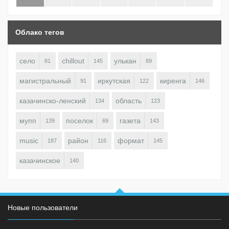
Облако тегов
село
chillout
улькан
81
145
89
магистральный
иркутская
киренга
91
122
146
казачинско-ленский
область
134
123
мупп
поселок
газета
139
69
143
music
район
формат
187
116
145
казачинское
140
Новые пользователи