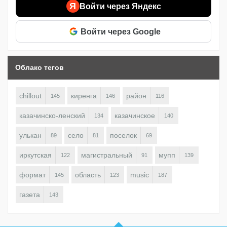
Я
Войти через Яндекс
Войти через Google
Облако тегов
chillout
киренга
район
145
146
116
казачинско-ленский
казачинское
134
140
улькан
село
поселок
89
81
69
иркутская
магистральный
мупп
122
91
139
формат
область
music
145
123
187
газета
143