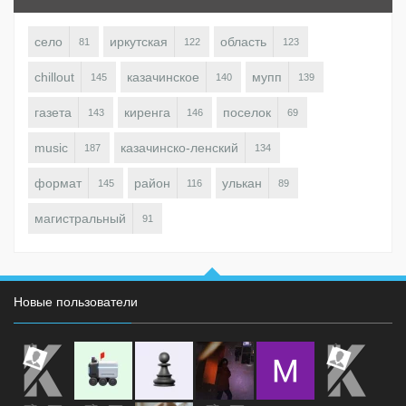
село
иркутская
область
81
122
123
chillout
казачинское
мупп
145
140
139
газета
киренга
поселок
143
146
69
music
казачинско-ленский
187
134
формат
район
улькан
145
116
89
магистральный
91
Новые пользователи