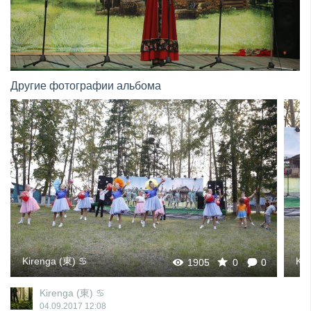
Другие фотографии альбома
Kirenga (東) ♋
Kir
1905
0
0
Kirenga (東) ♋
04.09.2017
12:08