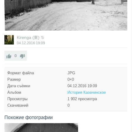
Kirenga (東) ♋
04.12.2016
19:09
0
Формат файла
JPG
Размер
0×0
Дата съёмки
04.12.2016
19:09
Альбом
История Казачинское
Просмотры
1 902 просмотра
Скачиваний
0
Похожие фотографии