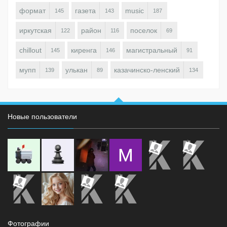
формат
газета
music
145
143
187
иркутская
район
поселок
122
116
69
chillout
киренга
магистральный
145
146
91
мупп
улькан
казачинско-ленский
139
89
134
Новые пользователи
Фотографии