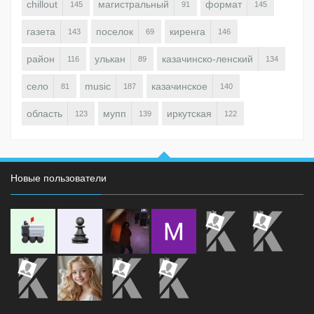
chillout
магистральный
формат
145
91
145
газета
поселок
киренга
143
69
146
район
улькан
казачинско-ленский
116
89
134
село
music
казачинское
81
187
140
область
мупп
иркутская
123
139
122
Новые пользователи