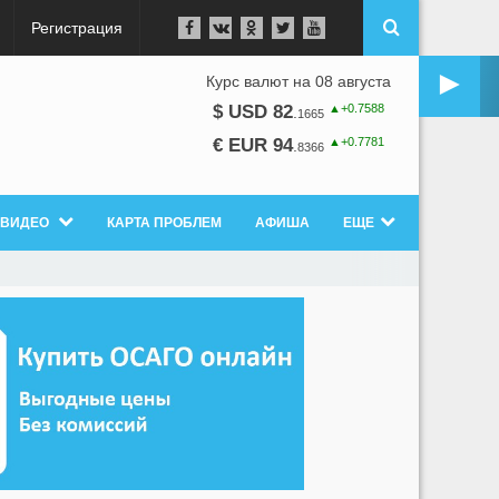
Регистрация
►
Курс валют на 08 августа
▲+0.7588
$ USD 82
.
1665
▲+0.7781
€ EUR 94
.
8366
ВИДЕО
КАРТА ПРОБЛЕМ
АФИША
ЕЩЕ