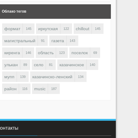
Облако тегов
формат
иркутская
chillout
145
122
145
магистральный
газета
91
143
киренга
область
поселок
146
123
69
улькан
село
казачинское
89
81
140
ветлана
Светлана
1531
0
0
1526
0
мупп
казачинско-ленский
139
134
район
music
116
187
онтакты