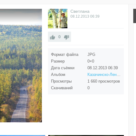
Светлана
08.12.2013
06:39
0
Формат файла
JPG
Размер
0×0
Дата съёмки
08.12.2013
06:39
Альбом
Казачинско-Ленский район
Просмотры
1 660 просмотров
Скачиваний
0