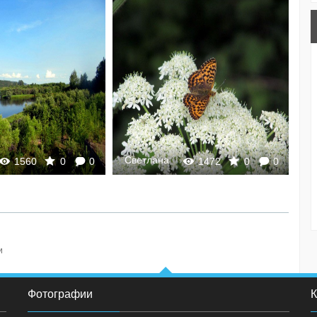
Светлана
С
1560
0
0
1472
0
0
и
Фотографии
К