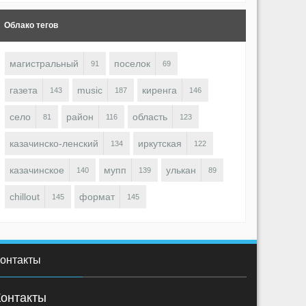
Облако тегов
магистральный
поселок
91
69
газета
music
киренга
143
187
146
село
район
область
81
116
123
казачинско-ленский
иркутская
134
122
казачинское
мупп
улькан
140
139
89
chillout
формат
145
145
онтакты
Контакты