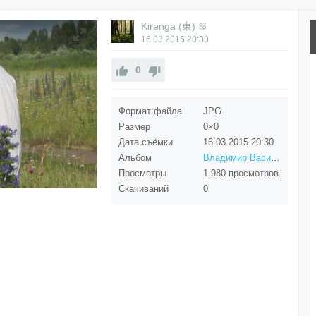
Kirenga (東) ♋
16.03.2015
20:30
0
Формат файла
JPG
Размер
0×0
Дата съёмки
16.03.2015
20:30
Альбом
Владимир Васильевич Щербинин
Просмотры
1 980 просмотров
Скачиваний
0