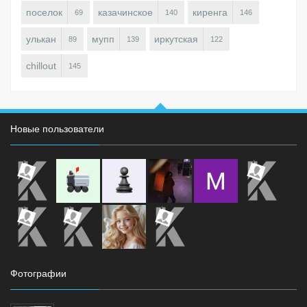
поселок
казачинское
киренга
69
140
146
улькан
мупп
иркутская
89
139
122
chillout
145
Новые пользователи
Фотографии