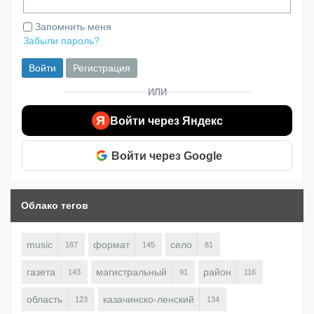
Запомнить меня
Забыли пароль?
Войти
Регистрация
ИЛИ
Я
Войти через Яндекс
Войти через Google
Облако тегов
music
формат
село
187
145
81
газета
магистральный
район
143
91
116
область
казачинско-ленский
123
134