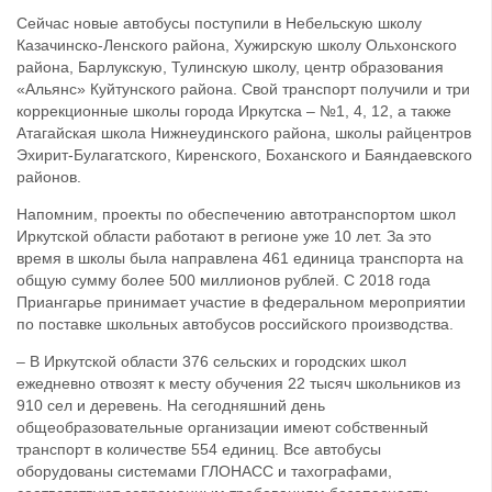
Сейчас новые автобусы поступили в Небельскую школу
Казачинско-Ленского района, Хужирскую школу Ольхонского
района, Барлукскую, Тулинскую школу, центр образования
«Альянс» Куйтунского района. Свой транспорт получили и три
коррекционные школы города Иркутска – №1, 4, 12, а также
Атагайская школа Нижнеудинского района, школы райцентров
Эхирит-Булагатского, Киренского, Боханского и Баяндаевского
районов.
Напомним, проекты по обеспечению автотранспортом школ
Иркутской области работают в регионе уже 10 лет. За это
время в школы была направлена 461 единица транспорта на
общую сумму более 500 миллионов рублей. С 2018 года
Приангарье принимает участие в федеральном мероприятии
по поставке школьных автобусов российского производства.
– В Иркутской области 376 сельских и городских школ
ежедневно отвозят к месту обучения 22 тысяч школьников из
910 сел и деревень. На сегодняшний день
общеобразовательные организации имеют собственный
транспорт в количестве 554 единиц. Все автобусы
оборудованы системами ГЛОНАСС и тахографами,