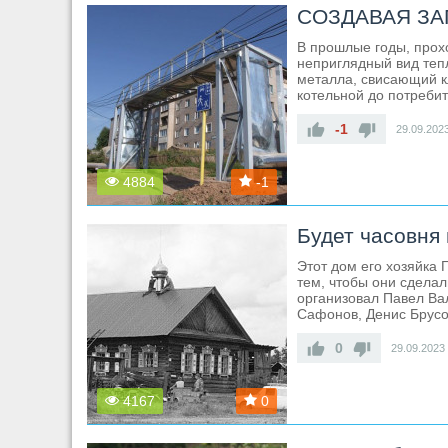
СОЗДАВАЯ ЗА
В прошлые годы, прох
неприглядный вид теп
металла, свисающий к
котельной до потреби
-1
29.09.202
4884
-1
Будет часовня
Этот дом его хозяйка
тем, чтобы они сделал
организовал Павел Ва
Сафонов, Денис Брусов
0
29.09.2023
4167
0