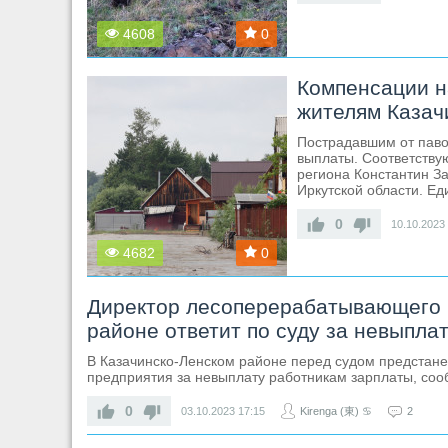
4608
0
Компенсации н
жителям Казач
Пострадавшим от паво
выплаты. Соответству
региона Константин За
Иркутской области. Е
0
10.10.2023
4682
0
Директор лесоперерабатывающего 
районе ответит по суду за невыпла
В Казачинско-Ленском районе перед судом предстан
предприятия за невыплату работникам зарплаты, соо
0
03.10.2023
17:15
Kirenga (東) ♋
2