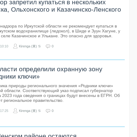
ор запретил купаться в нескольких
ка, Ольхонского и Казачинско-Ленского
надзора по Иркутской области не рекомендует купаться в
ркутском водохранилище (ледокол), в Шиде и Зуун Хагуне, у
 селе Казачинское и Улькане. Это опасно для здоровья.
10:10
Kirenga (東) ♋
0
бласти определили охранную зону
дники ключи»
ика природы регионального значения «Родники ключи»
ой области. Соответствующий указ подписал губернатор
а 2023 года сведения о границах будут внесены в ЕГРН. Об
т региональное правительство.
17:25
Kirenga (東) ♋
0
Ленском районе остаются