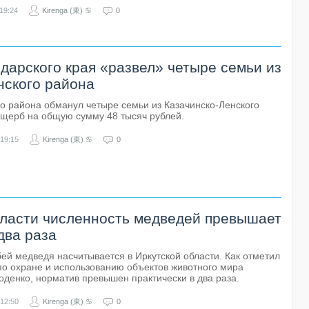
19:24
Kirenga (東) ♋
0
дарского края «развел» четыре семьи из
нского района
о района обманул четыре семьи из Казачинско-Ленского
ущерб на общую сумму 48 тысяч рублей.
19:15
Kirenga (東) ♋
0
бласти численность медведей превышает
два раза
ей медведя насчитывается в Иркутской области. Как отметил
по охране и использованию объектов животного мира
оденко, норматив превышен практически в два раза.
12:50
Kirenga (東) ♋
0