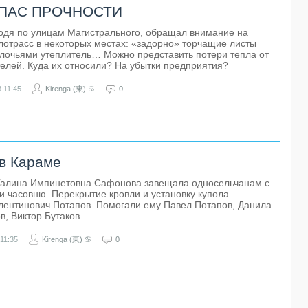
ПАС ПРОЧНОСТИ
одя по улицам Магистрального, обращал внимание на
лотрасс в некоторых местах: «задорно» торчащие листы
лочьями утеплитель… Можно представить потери тепла от
телей. Куда их относили? На убытки предприятия?
3
11:45
Kirenga (東) ♋
0
 в Караме
 Галина Импинетовна Сафонова завещала односельчанам с
и часовню. Перекрытие кровли и установку купола
лентинович Потапов. Помогали ему Павел Потапов, Данила
, Виктор Бутаков.
11:35
Kirenga (東) ♋
0