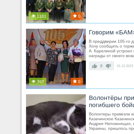
1181
0
Говорим «БАМ
В преддверии 105-го 
Хочу сообщить о торже
А. Карелиной устроил
награды от своего вож
0
01.12.2023
392
0
Волонтёры при
погибшего бой
Волонтеры привезли к
Казачинское Казачинс
Андрея Непомнящих, к
Украины, пришлось пр