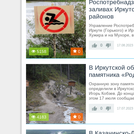
Роспотребнадз
заливах Иркутс
районов
Управление Роспотреб
Иркуте (Горького) и И
Хужира и на Мухоре, в
0
17.08.2023
5158
0
В Иркутской о
памятника «Ро
Охранную зону памятн
определили в Иркутск
Игорь Кобзев. До конц
этом 17 июля сообщае
0
17.07.2023
4183
0
В Казачинско-