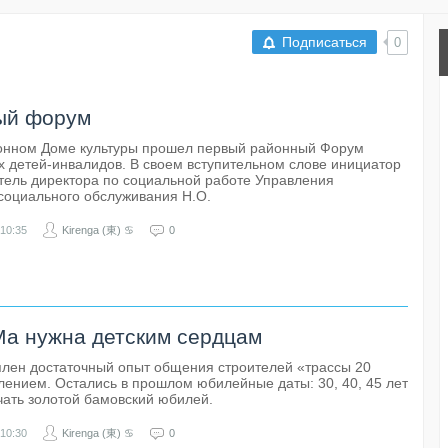
Подписаться
0
ый форум
йонном Доме культуры прошел первый районный Форум
 детей-инвалидов. В своем вступительном слове инициатор
тель директора по социальной работе Управления
социального обслуживания Н.О.
10:35
Kirenga (東) ♋
0
а нужна детским сердцам
оплен достаточный опыт общения строителей «трассы 20
лением. Остались в прошлом юбилейные даты: 30, 40, 45 лет
чать золотой бамовский юбилей.
10:30
Kirenga (東) ♋
0