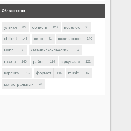
Облако тегов
улькан
область
поселок
89
123
69
chillout
село
казачинское
145
81
140
мупп
казачинско-ленский
139
134
газета
район
иркутская
143
116
122
киренга
формат
music
146
145
187
магистральный
91