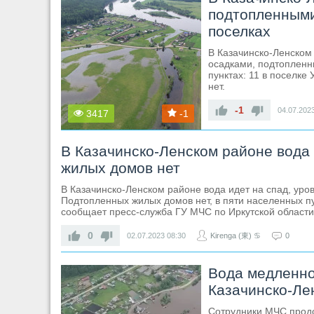
подтопленными
поселках
В Казачинско-Ленском
осадками, подтопленн
пунктах: 11 в поселке
нет.
-1
04.07.202
3417
-1
В Казачинско-Ленском районе вода
жилых домов нет
В Казачинско-Ленском районе вода идет на спад, уров
Подтопленных жилых домов нет, в пяти населенных п
сообщает пресс-служба ГУ МЧС по Иркутской области
0
02.07.2023
08:30
Kirenga (東) ♋
0
Вода медленно
Казачинско-Ле
Сотрудники МЧС продо