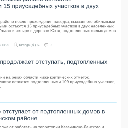
 15 приусадебных участков в двух
 районе после прохождения паводка, вызванного обильными
ыми остаются 15 приусадебных участков в двух населенных
 Улькан и четыре в деревне Юхта, подтопленных жилых домов
3
14:20
Kirenga (東) ♋
0
 продолжает отступать, подтопленных
ни на реках области ниже критических отметок.
унктах остаются подтопленными 109 приусадебных участков,
.
 отступает от подтопленных домов в
нском районе
лжают работать на территории Казачинско-Ленского и