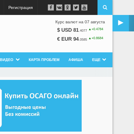
Регистрация
►
Курс валют на 07 августа
▲+0.4784
$ USD 81
.
4077
▲+0.8684
€ EUR 94
.
0585
ВИДЕО
КАРТА ПРОБЛЕМ
АФИША
ЕЩЕ