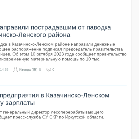
аправили пострадавшим от паводка
инско-Ленского района
дка в Казачинско-Ленском районе направили денежные
ющее распоряжение подписал председатель правительства
йцев. Об этом 10 октября 2023 года сообщает правительство
диновременную материальную помощь по 10 тыс.
14:55
Kirenga (東) ♋
0
предприятия в Казачинско-Ленском
ту зарплаты
ет генеральный директор лесоперерабатывающего
бщает пресс-служба СУ СКР по Иркутской области.