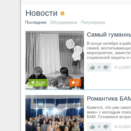
Новости
Последние
Обсуждаемые
Популярные
Самый гуманн
В конце октября в ра
семей, воспитывающих
мероприятия, замести
социальной защиты и 
0
01.12.2023
2795
0
Романтика БАМ
Кажется, что уже нак
века» с молодым поко
БАМ. Готовимся встре
0
01.12.2023