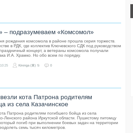
» – подразумеваем «Комсомол»
дня рождения комсомола в районе прошла серия торжеств.
стве в РДК, где коллектив Ключевского СДК под руководством
 праздничный концерт, а ветераны комсомола получали
ака И.А. Храмко. Но обо всем по порядку.
10:25
Kirenga (東) ♋
0
везли кота Патрона родителям
ца из села Казачинское
ота Патрона родителям погибшего бойца из села
ко-Ленского района Иркутской области. Пушистому питомцу
оторый погиб при выполнении боевых задач на территории
еодолеть семь тысяч километров.