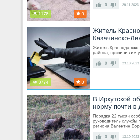
0
29.11.2023
1178
0
Житель Красно
Казачинско-Ле
Житель Краснодарског
района, причинив им 
0
23.10.2023
3774
0
В Иркутской о
норму почти в 
Порядка 22 тысяч особ
руководитель службы 
региона Валентин Бор
0
13.10.2023