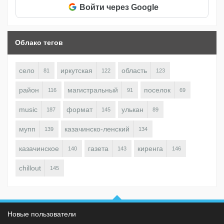
Войти через Google
Облако тегов
село
иркутская
область
81
122
123
район
магистральный
поселок
116
91
69
music
формат
улькан
187
145
89
мупп
казачинско-ленский
139
134
казачинское
газета
киренга
140
143
146
chillout
145
Новые пользователи