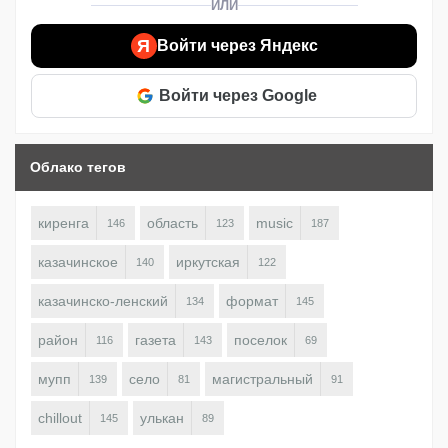
ИЛИ
Я
Войти через Яндекс
Войти через Google
Облако тегов
киренга
область
music
146
123
187
казачинское
иркутская
140
122
казачинско-ленский
формат
134
145
район
газета
поселок
116
143
69
мупп
село
магистральный
139
81
91
chillout
улькан
145
89