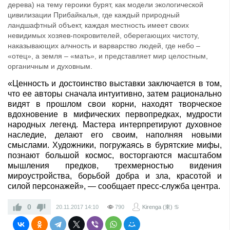
дерева) на тему героики бурят, как модели экологической
цивилизации Прибайкалья, где каждый природный
ландшафтный объект, каждая местность имеет своих
невидимых хозяев-покровителей, оберегающих чистоту,
наказывающих алчность и варварство людей, где небо –
«отец», а земля – «мать», и представляет мир целостным,
органичным и духовным.
«Ценность и достоинство выставки заключается в том,
что ее авторы сначала интуитивно, затем рационально
видят в прошлом свои корни, находят творческое
вдохновение в мифических первопредках, мудрости
народных легенд. Мастера интерпретируют духовное
наследие, делают его своим, наполняя новыми
смыслами. Художники, погружаясь в бурятские мифы,
познают большой космос, восторгаются масштабом
мышления предков, трехмерностью видения
мироустройства, борьбой добра и зла, красотой и
силой персонажей», — сообщает пресс-служба центра.
0
20.11.2017
14:10
790
Kirenga (東) ♋