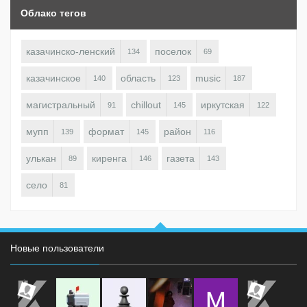
Облако тегов
казачинско-ленский
поселок
134
69
казачинское
область
music
140
123
187
магистральный
chillout
иркутская
91
145
122
мупп
формат
район
139
145
116
улькан
киренга
газета
89
146
143
село
81
Новые пользователи