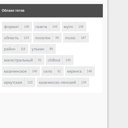
Облако тегов
формат
газета
мупп
145
143
139
область
поселок
music
123
69
187
район
улькан
116
89
магистральный
chillout
91
145
казачинское
село
киренга
140
81
146
иркутская
казачинско-ленский
122
134