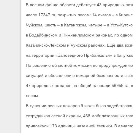
В лесном фонде области действует 43 природных пож
числе 17347 га, покрытых лесом: 14 очагов – в Кирен
Чуйском, шесть – в Катангском, четыре – в Усть-Кутско
в Бодайбинском и Нижнеилимском районах, по одному
Казачинско-Ленском и Чунском районах. Еще два возг
на территории «Заповедного Прибайкалья» в Качугск
По решению областной комиссии по предупреждению
ситуаций и обеспечению пожарной безопасности в зо
47 природных пожаров на общей площади 56955 га, в 
лесом.
В тушении лесных пожаров 9 июля было задействован
сотрудников лесной охраны, 468 мобилизованных гра
привлекали 173 единицы наземной техники. В авиапа