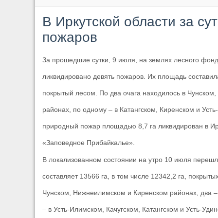
В Иркутской области за су
пожаров
За прошедшие сутки, 9 июля, на землях лесного фонд
ликвидировано девять пожаров. Их площадь составила 
покрытый лесом. По два очага находилось в Чунском
районах, по одному – в Катангском, Киренском и Уст
природный пожар площадью 8,7 га ликвидирован в Ир
«Заповедное Прибайкалье».
В локализованном состоянии на утро 10 июля перешл
составляет 13566 га, в том числе 12342,2 га, покрыт
Чунском, Нижнеилимском и Киренском районах, два –
– в Усть-Илимском, Качугском, Катангском и Усть-Уди