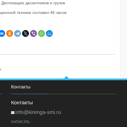
 Дислокацию десантников и грузов
ционной техники составил 46 часов
и
Контакты
Контакты
info@kirenga-smi.ru
НАПИСАТЬ