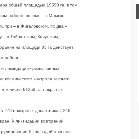
ара общей площадью 19590 га, в том
ском районе, восемь – в Мамско-
м, три – в Жигаловском, по два –
 – в Тайшетском, Качугском,
орания на площади 93 га действует
ом районе.
 и ликвидации чрезвычайных
не космического контроля закрыто
том числе 51259 га, покрытых
о 278 пожарных-десантников, 248
ждан. К ликвидации возгораний
трулировании было задействовано