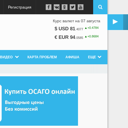
Регистрация
►
Курс валют на 07 августа
▲+0.4784
$ USD 81
.
4077
▲+0.8684
€ EUR 94
.
0585
ВИДЕО
КАРТА ПРОБЛЕМ
АФИША
ЕЩЕ