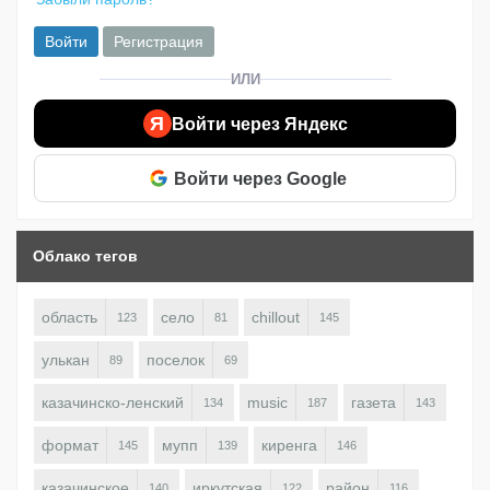
Войти
Регистрация
ИЛИ
Я
Войти через Яндекс
Войти через Google
Облако тегов
область
село
chillout
123
81
145
улькан
поселок
89
69
казачинско-ленский
music
газета
134
187
143
формат
мупп
киренга
145
139
146
казачинское
иркутская
район
140
122
116