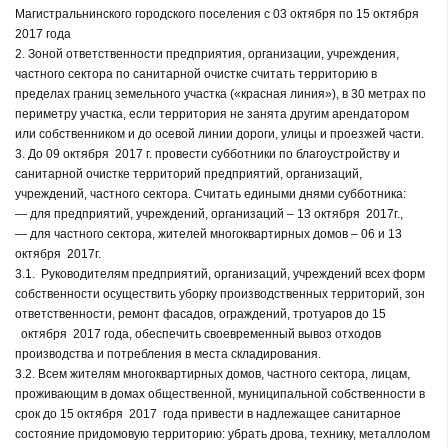
Магистральнинского городского поселения с 03 октября по 15 октября
2017 года
2. Зоной ответственности предприятия, организации, учреждения,
частного сектора по санитарной очистке считать территорию в
пределах границ земельного участка («красная линия»), в 30 метрах по
периметру участка, если территория не занята другим арендатором
или собственником и до осевой линии дороги, улицы и проезжей части.
3. До 09 октября 2017 г. провести субботники по благоустройству и
санитарной очистке территорий предприятий, организаций,
учреждений, частного сектора. Считать едиными днями субботника:
— для предприятий, учреждений, организаций – 13 октября 2017г.,
— для частного сектора, жителей многоквартирных домов – 06 и 13
октября 2017г.
3.1. Руководителям предприятий, организаций, учреждений всех форм
собственности осуществить уборку производственных территорий, зон
ответственности, ремонт фасадов, ограждений, тротуаров до 15
октября 2017 года, обеспечить своевременный вывоз отходов
производства и потребления в места складирования.
3.2. Всем жителям многоквартирных домов, частного сектора, лицам,
проживающим в домах общественной, муниципальной собственности в
срок до 15 октября 2017 года привести в надлежащее санитарное
состояние придомовую территорию: убрать дрова, технику, металлолом