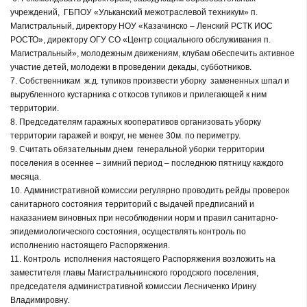
учреждений, ГБПОУ «Ульканский межотраслевой техникум» п.
Магистральный, директору НОУ «Казачинско – Ленский РСТК ИОС
РОСТО», директору ОГУ СО «Центр социального обслуживания п.
Магистральный», молодежным движениям, клубам обеспечить активное
участие детей, молодежи в проведении декады, субботников.
7. Собственникам ж.д. тупиков произвести уборку замененных шпал и
вырубленного кустарника с откосов тупиков и прилегающей к ним
территории.
8. Председателям гаражных кооперативов организовать уборку
территории гаражей и вокруг, не менее 30м. по периметру.
9. Считать обязательным днем генеральной уборки территории
поселения в осеннее – зимний период – последнюю пятницу каждого
месяца.
10. Административной комиссии регулярно проводить рейды проверок
санитарного состояния территорий с выдачей предписаний и
наказанием виновных при несоблюдении норм и правил санитарно-
эпидемиологического состояния, осуществлять контроль по
исполнению настоящего Распоряжения.
11. Контроль исполнения настоящего Распоряжения возложить на
заместителя главы Магистральнинского городского поселения,
председателя административной комиссии Лесниченко Ирину
Владимировну.