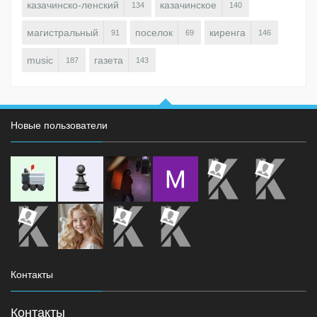
казачинско-ленский
казачинское
134
140
магистральный
поселок
киренга
91
69
146
music
газета
187
143
Новые пользователи
Контакты
Контакты