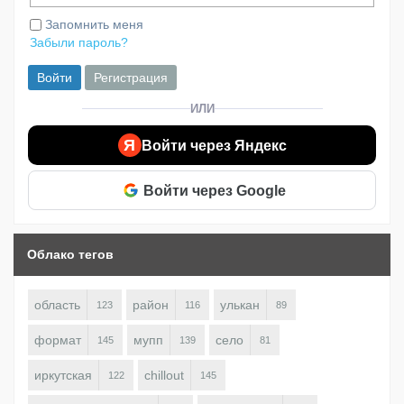
Запомнить меня
Забыли пароль?
Войти
Регистрация
ИЛИ
Я
Войти через Яндекс
Войти через Google
Облако тегов
область
район
улькан
123
116
89
формат
мупп
село
145
139
81
иркутская
chillout
122
145