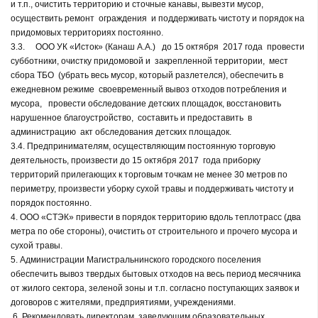
и т.п., очистить территорию и сточные канавы, вывезти мусор,
осуществить ремонт ограждения и поддерживать чистоту и порядок на
придомовых территориях постоянно.
3.3. ООО УК «Исток» (Канаш А.А.) до 15 октября 2017 года провести
субботники, очистку придомовой и закрепленной территории, мест
сбора ТБО (убрать весь мусор, который разлетелся), обеспечить в
ежедневном режиме своевременный вывоз отходов потребления и
мусора, провести обследование детских площадок, восстановить
нарушенное благоустройство, составить и предоставить в
администрацию акт обследования детских площадок.
3.4. Предпринимателям, осуществляющим постоянную торговую
деятельность, произвести до 15 октября 2017 года приборку
территорий прилегающих к торговым точкам не менее 30 метров по
периметру, произвести уборку сухой травы и поддерживать чистоту и
порядок постоянно.
4. ООО «СТЭК» привести в порядок территорию вдоль теплотрасс (два
метра по обе стороны), очистить от строительного и прочего мусора и
сухой травы.
5. Администрации Магистральнинского городского поселения
обеспечить вывоз твердых бытовых отходов на весь период месячника
от жилого сектора, зеленой зоны и т.п. согласно поступающих заявок и
договоров с жителями, предприятиями, учреждениями.
6. Рекомендовать директорам, заведующим образовательных