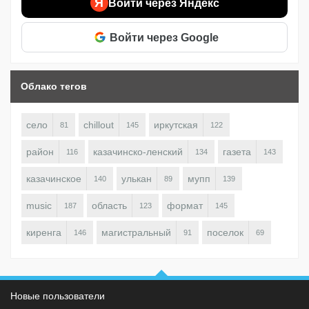
Я
Войти через Яндекс
Войти через Google
Облако тегов
село
chillout
иркутская
81
145
122
район
казачинско-ленский
газета
116
134
143
казачинское
улькан
мупп
140
89
139
music
область
формат
187
123
145
киренга
магистральный
поселок
146
91
69
Новые пользователи