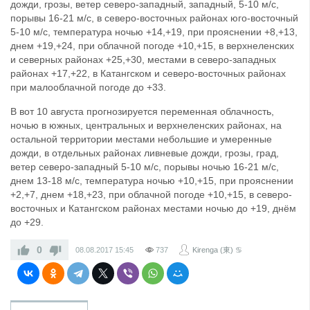
дожди, грозы, ветер северо-западный, западный, 5-10 м/с,
порывы 16-21 м/с, в северо-восточных районах юго-восточный
5-10 м/с, температура ночью +14,+19, при прояснении +8,+13,
днем +19,+24, при облачной погоде +10,+15, в верхнеленских
и северных районах +25,+30, местами в северо-западных
районах +17,+22, в Катангском и северо-восточных районах
при малооблачной погоде до +33.
В вот 10 августа прогнозируется переменная облачность,
ночью в южных, центральных и верхнеленских районах, на
остальной территории местами небольшие и умеренные
дожди, в отдельных районах ливневые дожди, грозы, град,
ветер северо-западный 5-10 м/с, порывы ночью 16-21 м/с,
днем 13-18 м/с, температура ночью +10,+15, при прояснении
+2,+7, днем +18,+23, при облачной погоде +10,+15, в северо-
восточных и Катангском районах местами ночью до +19, днём
до +29.
0
08.08.2017
15:45
737
Kirenga (東) ♋