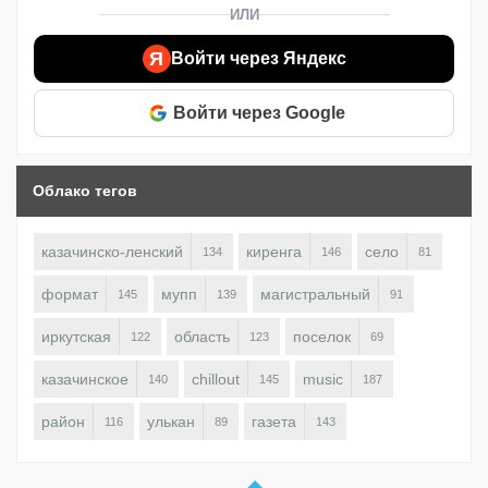
ИЛИ
Я
Войти через Яндекс
Войти через Google
Облако тегов
казачинско-ленский
киренга
село
134
146
81
формат
мупп
магистральный
145
139
91
иркутская
область
поселок
122
123
69
казачинское
chillout
music
140
145
187
район
улькан
газета
116
89
143