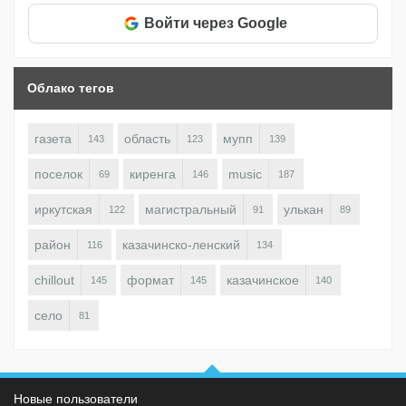
Войти через Google
Облако тегов
газета
область
мупп
143
123
139
поселок
киренга
music
69
146
187
иркутская
магистральный
улькан
122
91
89
район
казачинско-ленский
116
134
chillout
формат
казачинское
145
145
140
село
81
Новые пользователи