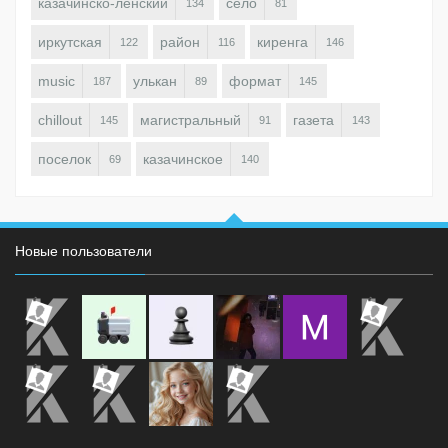
казачинско-ленский
село
134
81
иркутская
район
киренга
122
116
146
music
улькан
формат
187
89
145
chillout
магистральный
газета
145
91
143
поселок
казачинское
69
140
Новые пользователи