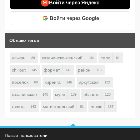
Я
Войти через Яндекс
Войти через Google
Облако тегов
улькан
казачинско-ленский
село
89
134
81
chillout
формат
район
145
145
116
поселок
киренга
иркутская
69
146
122
казачинское
мупп
область
140
139
123
газета
магистральный
music
143
91
187
Новые пользователи