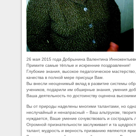
26 мая 2015 года Добрынина Валентина Иннокентьевн
Примите самые тёплые и искренние поздравления!
Глубокие знания, высокое педагогическое мастерство
качества в полной мере присущи Вам.
Вы внесли неоценимый вклад в развитие системы об
учеников, подарили им обширные знания, умения доб
Ваша деятельность по достоинству оценена высокими
Вы от природы наделены многими талантами, но одна
неслучайный и ненапрасный – Ваш альтруизм, творить 
нуждается, Ваше умение сочувствовать и сострадать 
Огромной признательности заслуживает и та щедрост
талант, мудрость и верность призванию являются яр