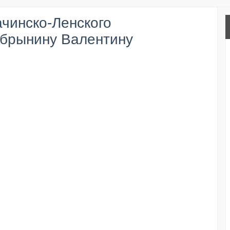
ачинско-Ленского
обрынину Валентину