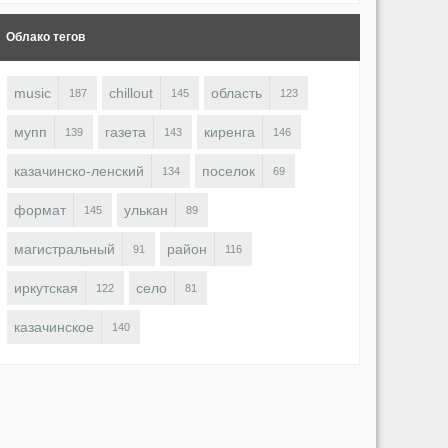
Облако тегов
music
chillout
область
187
145
123
мупп
газета
киренга
139
143
146
казачинско-ленский
поселок
134
69
формат
улькан
145
89
магистральный
район
91
116
иркутская
село
122
81
казачинское
140