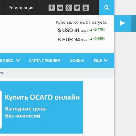
Регистрация
►
Курс валют на 07 августа
▲+0.4784
$ USD 81
.
4077
▲+0.8684
€ EUR 94
.
0585
ВИДЕО
КАРТА ПРОБЛЕМ
АФИША
ЕЩЕ
оз