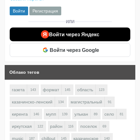
Войти
Регистрация
ИЛИ
Я
Войти через Яндекс
Войти через Google
Облако тегов
газета
формат
область
143
145
123
казачинско-ленский
магистральный
134
91
киренга
мупп
улькан
село
146
139
89
81
иркутская
район
поселок
122
116
69
music
chillout
казачинское
187
145
140