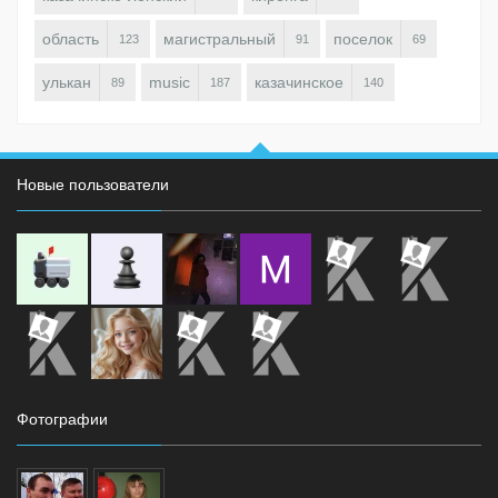
область
магистральный
поселок
123
91
69
улькан
music
казачинское
89
187
140
Новые пользователи
Фотографии