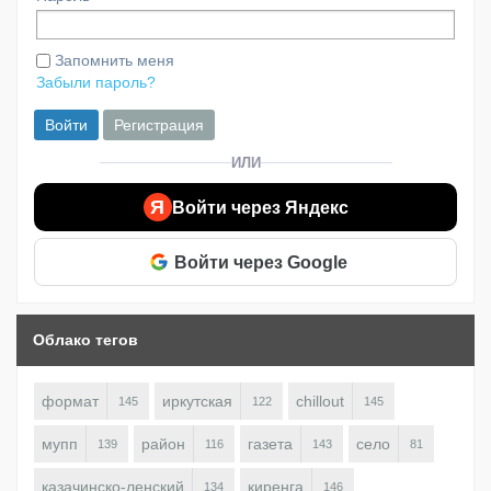
Запомнить меня
Забыли пароль?
Войти
Регистрация
ИЛИ
Я
Войти через Яндекс
Войти через Google
Облако тегов
формат
иркутская
chillout
145
122
145
мупп
район
газета
село
139
116
143
81
казачинско-ленский
киренга
134
146