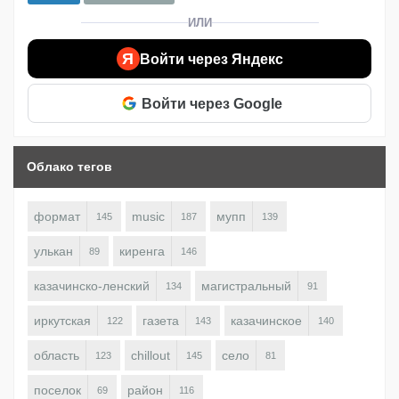
ИЛИ
Я
Войти через Яндекс
Войти через Google
Облако тегов
формат
music
мупп
145
187
139
улькан
киренга
89
146
казачинско-ленский
магистральный
134
91
иркутская
газета
казачинское
122
143
140
область
chillout
село
123
145
81
поселок
район
69
116