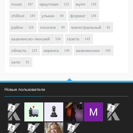
music
иркутская
мупп
187
122
139
chillout
улькан
формат
145
89
145
район
поселок
магистральный
116
69
91
казачинско-ленский
газета
134
143
область
киренга
казачинское
123
146
140
село
81
Новые пользователи