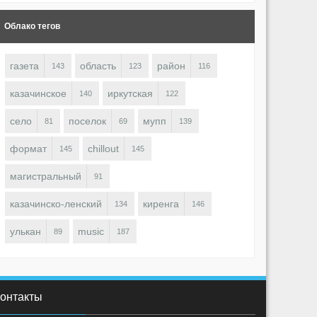
Облако тегов
газета
область
район
143
123
116
казачинское
иркутская
140
122
село
поселок
мупп
81
69
139
формат
chillout
145
145
магистральный
91
казачинско-ленский
киренга
134
146
улькан
music
89
187
онтакты