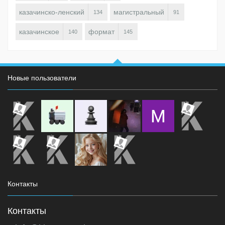
казачинско-ленский
магистральный
134
91
казачинское
формат
140
145
Новые пользователи
Контакты
Контакты