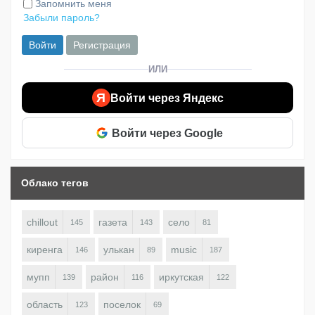
Запомнить меня
Забыли пароль?
Войти
Регистрация
ИЛИ
Я
Войти через Яндекс
Войти через Google
Облако тегов
chillout
газета
село
145
143
81
киренга
улькан
music
146
89
187
мупп
район
иркутская
139
116
122
область
поселок
123
69