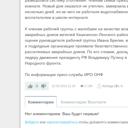
разморозить систему отопления. Членам семьи приход
комнате. Новый дом оказался не утеплен, замерзала
несколько дней, из-за чего не работали водоснабжен
воспитателем в школе-интернате.
К членам рабочей группы с жалобами на качество во
аварийных домов жителей Казачинско-Ленского района
оценке руководителя рабочей группы Ивана Брилки, 
и подрядные организации проявили безответственнос
расселяемых аварийных домов. По его словам, докла
лидеру движения президенту РФ Владимиру Путину в
Народного фронта.
По информации пресс-службы ИРО ОНФ
0
22.09.2014
11:29
2.13K
Kirenga (東) ♋
Комментарии
Комментарии Вконтакте
Нет комментариев. Ваш будет первым!
Войдите
или
зарегистрируйтесь
чтобы добавлять комментари