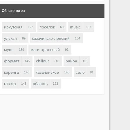
Облако тегов
иркутская
поселок
music
122
69
187
улькан
казачинско-ленский
89
134
мупп
магистральный
139
91
формат
chillout
район
145
145
116
киренга
казачинское
село
146
140
81
газета
область
143
123