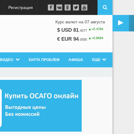
Регистрация
►
Курс валют на 07 августа
▲+0.4784
$ USD 81
.
4077
▲+0.8684
€ EUR 94
.
0585
ВИДЕО
КАРТА ПРОБЛЕМ
АФИША
ЕЩЕ