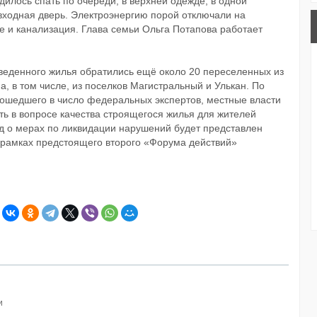
илось спать по очереди, в верхней одежде, в одной
 входная дверь. Электроэнергию порой отключали на
ие и канализация. Глава семьи Ольга Потапова работает
зведенного жилья обратились ещё около 20 переселенных из
, в том числе, из поселков Магистральный и Улькан. По
вошедшего в число федеральных экспертов, местные власти
ть в вопросе качества строящегося жилья для жителей
д о мерах по ликвидации нарушений будет представлен
 рамках предстоящего второго «Форума действий»
и