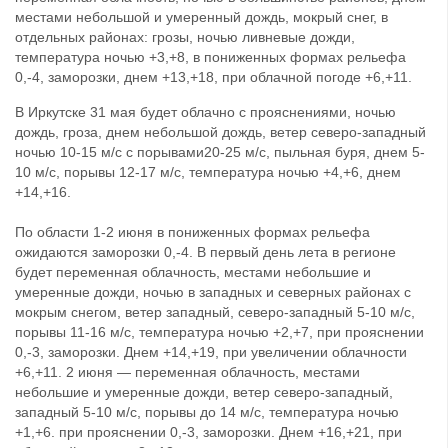
местами небольшой и умеренный дождь, мокрый снег, в
отдельных районах: грозы, ночью ливневые дожди,
температура ночью +3,+8, в пониженных формах рельефа
0,-4, заморозки, днем +13,+18, при облачной погоде +6,+11.
В Иркутске 31 мая будет облачно с прояснениями, ночью
дождь, гроза, днем небольшой дождь, ветер северо-западный
ночью 10-15 м/с с порывами20-25 м/с, пыльная буря, днем 5-
10 м/с, порывы 12-17 м/с, температура ночью +4,+6, днем
+14,+16.
По области 1-2 июня в пониженных формах рельефа
ожидаются заморозки 0,-4. В первый день лета в регионе
будет переменная облачность, местами небольшие и
умеренные дожди, ночью в западных и северных районах с
мокрым снегом, ветер западный, северо-западный 5-10 м/с,
порывы 11-16 м/с, температура ночью +2,+7, при прояснении
0,-3, заморозки. Днем +14,+19, при увеличении облачности
+6,+11. 2 июня — переменная облачность, местами
небольшие и умеренные дожди, ветер северо-западный,
западный 5-10 м/с, порывы до 14 м/с, температура ночью
+1,+6. при прояснении 0,-3, заморозки. Днем +16,+21, при