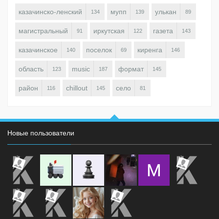
казачинско-ленский
мупп
улькан
134
139
89
магистральный
иркутская
газета
91
122
143
казачинское
поселок
киренга
140
69
146
область
music
формат
123
187
145
район
chillout
село
116
145
81
Новые пользователи