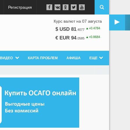
Регистрация
►
Курс валют на 07 августа
▲+0.4784
$ USD 81
.
4077
▲+0.8684
€ EUR 94
.
0585
ВИДЕО
КАРТА ПРОБЛЕМ
АФИША
ЕЩЕ