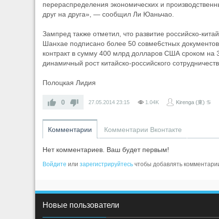
перераспределения экономических и производственны
друг на друга», — сообщил Ли Юаньчао.
Зампред также отметил, что развитие российско-кита
Шанхае подписано более 50 совме6стных документов
контракт в сумму 400 млрд долларов США сроком на 3
динамичный рост китайско-российского сотрудничеств
Полоцкая Лидия
0
27.05.2014
23:15
1.04K
Kirenga (東) ♋
Комментарии
Комментарии Вконтакте
Нет комментариев. Ваш будет первым!
Войдите
или
зарегистрируйтесь
чтобы добавлять комментари
Новые пользователи