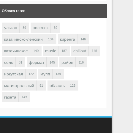
Облако тегов
улькан
поселок
89
69
казачинско-ленский
киренга
134
146
казачинское
music
chillout
140
187
145
село
формат
район
81
145
116
иркутская
мупп
122
139
магистральный
область
91
123
газета
143