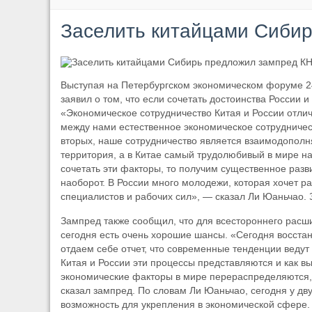
Заселить китайцами Сиби
Выступая на Петербургском экономическом форуме 2
заявил о том, что если сочетать достоинства России 
«Экономическое сотрудничество Китая и России отлич
между нами естественное экономическое сотрудничеств
вторых, наше сотрудничество является взаимодопол
территория, а в Китае самый трудолюбивый в мире н
сочетать эти факторы, то получим существенное разв
наоборот. В России много молодежи, которая хочет р
специалистов и рабочих сил», — сказал Ли Юаньчао. 
Зампред также сообщил, что для всестороннего расши
сегодня есть очень хорошие шансы. «Сегодня восста
отдаем себе отчет, что современные тенденции ведут
Китая и России эти процессы представляются и как в
экономические факторы в мире перераспределяются, 
сказал зампред. По словам Ли Юаньчао, сегодня у дв
возможность для укрепления в экономической сфере.