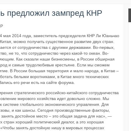
рь предложил зампред КНР
4 мая 2014 года, заместитель председателя КНР Ли Юаньчао
и Китая, можно получить существенное развитие двух стран.
ается от сотрудничества с другими державами. Во-первых,
о, не то, что сотрудничество через какой-то океан. Во-
няющим. Как сказали наши бизнесмены, в России обширная
арод и самые трудолюбивые крестьяне. Если мы сможем
итие. В России большая территория и мало народа, в Китае –
аботать белыми воротниками, в Китае много технических
Запись его речи есть на сайте форума.
рения стратегического российско-китайского сотрудничества
новление мирового хозяйства идет довольно сложно. Мы
 к системе глобального экономического управления. Для
ызовы, и как шансы. Сегодня производственные факторы,
занять достойное место – это общая задача для нас», —
ух стран хороший политический диалог, а это хорошая
 «Чтобы занять достойную нишу в мировых процессах