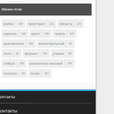
Облако тегов
район
иркутская
область
116
122
123
киренга
мупп
газета
146
139
143
казачинское
магистральный
140
91
село
формат
улькан
81
145
89
chillout
казачинско-ленский
145
134
поселок
music
69
187
онтакты
Контакты