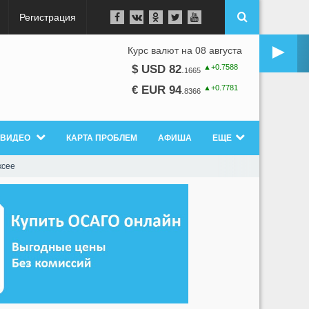
Регистрация
►
Курс валют на 08 августа
▲+0.7588
$ USD 82
.
1665
▲+0.7781
€ EUR 94
.
8366
ВИДЕО
КАРТА ПРОБЛЕМ
АФИША
ЕЩЕ
ксее