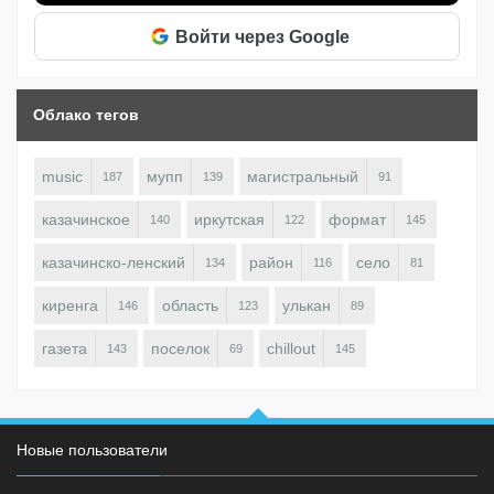
Войти через Google
Облако тегов
music
мупп
магистральный
187
139
91
казачинское
иркутская
формат
140
122
145
казачинско-ленский
район
село
134
116
81
киренга
область
улькан
146
123
89
газета
поселок
chillout
143
69
145
Новые пользователи