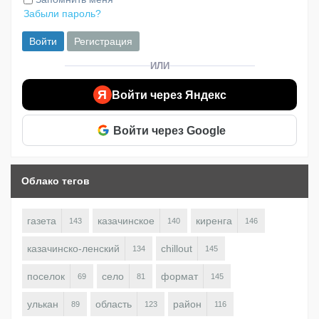
Забыли пароль?
Войти
Регистрация
ИЛИ
Я
Войти через Яндекс
Войти через Google
Облако тегов
газета
казачинское
киренга
143
140
146
казачинско-ленский
chillout
134
145
поселок
село
формат
69
81
145
улькан
область
район
89
123
116