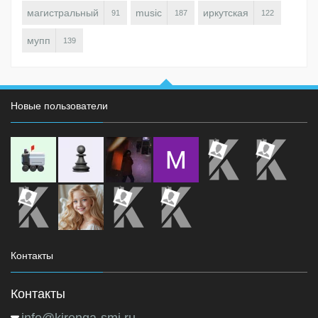
магистральный
music
иркутская
91
187
122
мупп
139
Новые пользователи
Контакты
Контакты