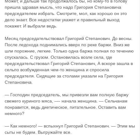
Может, и дальше так продолжалось бы, но кому-то в голову
пришла здравая мысль, что надо Григория Степановича
председателем избрать. Смотрите, мол, как хорошо он это
дело знает. Все недостатки укажет и правильный выход
покажет. И выбрали ведь.
Месяц председательствовал Григорий Степанович. До весны.
После ледохода поднимались вверх по реке баржи. Вниз же
шли порожние, легкие. Только одна баржа полная по течению
спускалась. С грузом. Остановилась возле села, где
председательствовал Григорий Степанович, А вскоре зашла в
сельпо возбужденная чем-то женщина и спросила
председателя. Сидящие за столами указали на Григория
Степановича.
— Господин председатель, мы привезли вам полную баржу
свежего куриного мяса, —- начала женщина. — Сельчанам
понравится, ведь диетическое, питательное. Оставить вам
немного?
— Как немного! — вспыхнул Григорий Степанович. — Этим мы
сыты не будем. Выгружайте все.