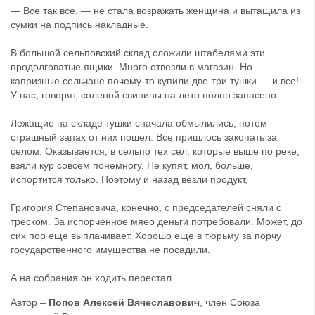
— Все так все, — не стала возражать женщина и вытащила из
сумки на подпись накладные.
В большой сельповский склад сложили штабелями эти
продолговатые ящики. Много отвезли в магазин. Но
капризные сельчане почему-то купили две-три тушки — и все!
У нас, говорят, соленой свинины на лето полно запасено.
Лежащие на складе тушки сначала обмылились, потом
страшный запах от них пошел. Все пришлось закопать за
селом. Оказывается, в сельпо тех сел, которые выше по реке,
взяли кур совсем понемногу. Не купят, мол, больше,
испортится только. Поэтому и назад везли продукт,
Григория Степановича, конечно, с председателей сняли с
треском. За испорченное мяео деньги потребовали. Может, до
сих пор еще выплачивает. Хорошо еще в тюрьму за порчу
государственного имущества не посадили.
А на собрания он ходить перестал.
Автор –
Попов Алексей Вячеславович
, член Союза