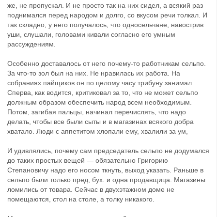
же, не пропускал. И не просто так на них сидел, а всякий раз
поднимался перед народом и долго, со вкусом речи толкал. И
так складно, у него получалось, что односельчане, навострив
уши, слушали, головами кивали согласно его умным
рассуждениям.
Особенно доставалось от него почему-то работникам сельпо.
За что-то зол был на них. Не нравилась их работа. На
собраниях пайщиков он по целому часу трибуну занимал.
Сперва, как водится, критиковал за то, что не может сельпо
должным образом обеспечить народ всем необходимым.
Потом, загибая пальцы, начинал перечислять, что надо
делать, чтобы все были сыты и в магазинах всякого добра
хватало. Люди с аппетитом хлопали ему, хвалили за ум,
И удивлялись, почему сам председатель сельпо не додумался
до таких простых вещей — обязательно Григорию
Степановичу надо его носом ткнуть, выход указать. Раньше в
сельпо были только пред, бух. и одна продавщица. Магазины
ломились от товара. Сейчас в двухэтажном доме не
помещаются, стол на столе, а толку никакого.