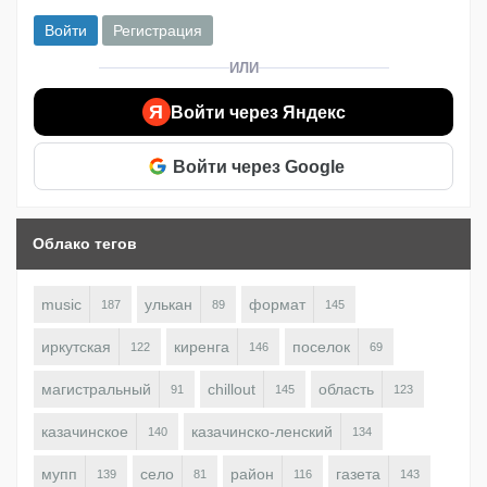
Войти
Регистрация
ИЛИ
Я
Войти через Яндекс
Войти через Google
Облако тегов
music
улькан
формат
187
89
145
иркутская
киренга
поселок
122
146
69
магистральный
chillout
область
91
145
123
казачинское
казачинско-ленский
140
134
мупп
село
район
газета
139
81
116
143