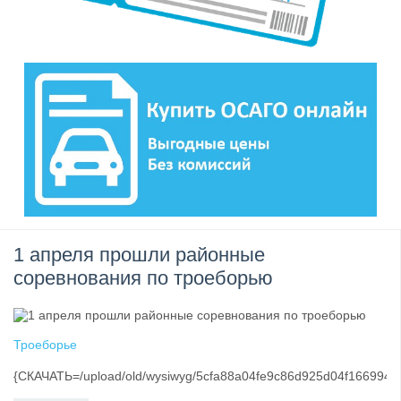
1 апреля прошли районные
соревнования по троеборью
Троеборье
{СКАЧАТЬ=/upload/old/wysiwyg/5cfa88a04fe9c86d925d04f166994c