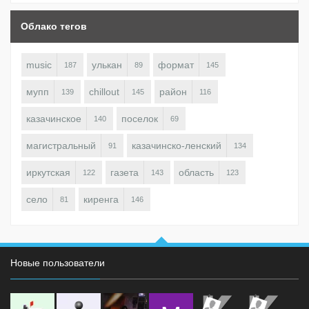
Облако тегов
music
улькан
формат
187
89
145
мупп
chillout
район
139
145
116
казачинское
поселок
140
69
магистральный
казачинско-ленский
91
134
иркутская
газета
область
122
143
123
село
киренга
81
146
Новые пользователи