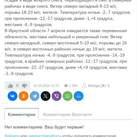
осадки в виде мокрого снега, переходящего в снег, в северных
районах в виде снега. Ветер северо-западный 8-13 м/с,
порывы 18-23 м/с, метели. Температура ночью -2,-7 градусов,
при прояснении -12,-17 градусов, днем -1,+4 градуса,
местами -4,-9 градусов.
В Иркутской области 7 апреля ожидается также переменная
облачность, местами небольшой и умеренный снег. Ветер
северо-западный, северо-восточный 5-10 м/с, порывы до 16
м/с, в северо-восточных районах ночью до 19 м/с, метели.
Температура ночью -4,-9 градусов, при прояснении -14,-19
градусов, в крайних северных районах -12,-17 градусов, при
прояснении -22,-27 градусов, днем +4,+9 градусов, местами
-1,-6 градусов.
0
04.04.2016
22:33
1.36K
Kirenga (東) ♋
Комментарии
Комментарии Вконтакте
Нет комментариев. Ваш будет первым!
Войдите
или
зарегистрируйтесь
чтобы добавлять комментарии