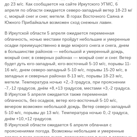
до 23 м/с. Как сообщается на сайте Иркутского УГМС, 6
апреля по области ожидается северо-западный ветер 18-23 м/
с, мокрый снег и снег, метели. В горах Восточного Саяна и
Южного Прибайкалья возможен сход снежных лавин.
В Иркутской области 5 апреля ожидается переменная
облачность, ночью местами пройдут небольшие и умеренные
осадки преимущественно в виде мокрого снега и снега, днем
в большинстве районов — небольшой и умеренный дождь,
мокрый снег, в северных районах — мокрый снег и снег. Ветер
будет дуть юго-западный, юго-восточный 5-10 м/с, порывы 11-
16 м/с, днем северо-западный 5-10 м/с, порывы 15-20 м/с, в
западных и северных районах 8-13 м/с, порывы 18-23 м/с,
метели. Температура ночью +2,-3 градуса, при прояснении
-7,-12 градусов, днём +8,+13 градусов, местами +3,-2 градуса.
В Иркутске 5 апреля ожидается также переменная
облачность, без осадков, ветер юго-восточный 5-10 м/с,
вечером возможен небольшой дождь. Ветер северо-западный
5-10 м/с, порывы до 13 м/с. Температура ночью 0,-2 градуса,
днём +10,+12 градусов.
В Иркутской области ожидается 6 апреля облачная с
прояснениями погода. Возможны небольшие и умеренные