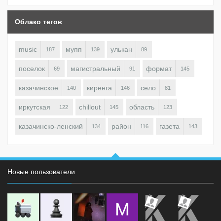
Облако тегов
music
мупп
улькан
187
139
89
поселок
магистральный
формат
69
91
145
казачинское
киренга
село
140
146
81
иркутская
chillout
область
122
145
123
казачинско-ленский
район
газета
134
116
143
Новые пользователи