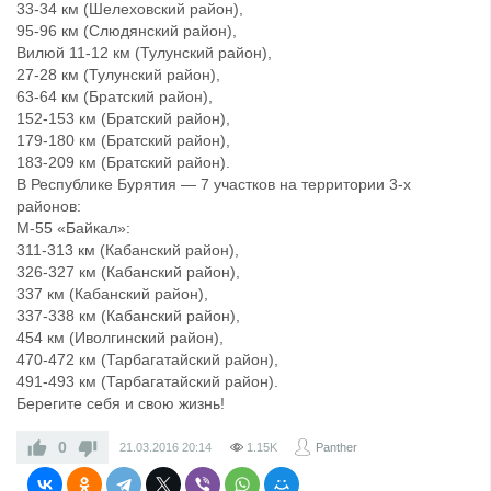
33-34 км (Шелеховский район),
95-96 км (Слюдянский район),
Вилюй 11-12 км (Тулунский район),
27-28 км (Тулунский район),
63-64 км (Братский район),
152-153 км (Братский район),
179-180 км (Братский район),
183-209 км (Братский район).
В Республике Бурятия — 7 участков на территории 3-х
районов:
М-55 «Байкал»:
311-313 км (Кабанский район),
326-327 км (Кабанский район),
337 км (Кабанский район),
337-338 км (Кабанский район),
454 км (Иволгинский район),
470-472 км (Тарбагатайский район),
491-493 км (Тарбагатайский район).
Берегите себя и свою жизнь!
0
21.03.2016
20:14
1.15K
Panther