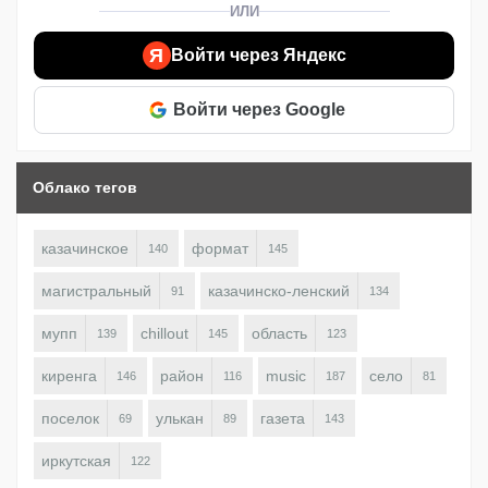
ИЛИ
Я
Войти через Яндекс
Войти через Google
Облако тегов
казачинское
формат
140
145
магистральный
казачинско-ленский
91
134
мупп
chillout
область
139
145
123
киренга
район
music
село
146
116
187
81
поселок
улькан
газета
69
89
143
иркутская
122