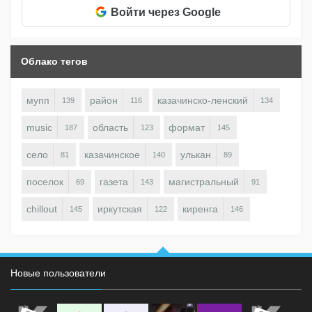
Войти через Google
Облако тегов
мупп
район
казачинско-ленский
139
116
134
music
область
формат
187
123
145
село
казачинское
улькан
81
140
89
поселок
газета
магистральный
69
143
91
chillout
иркутская
киренга
145
122
146
Новые пользователи