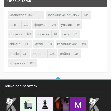
Облако тегов
магистральный
казачинско-ленский
91
134
газета
формат
улькан
143
145
89
область
поселок
село
123
69
81
chillout
мупп
казачинское
145
139
140
music
киренга
район
187
146
116
иркутская
122
Новые пользователи