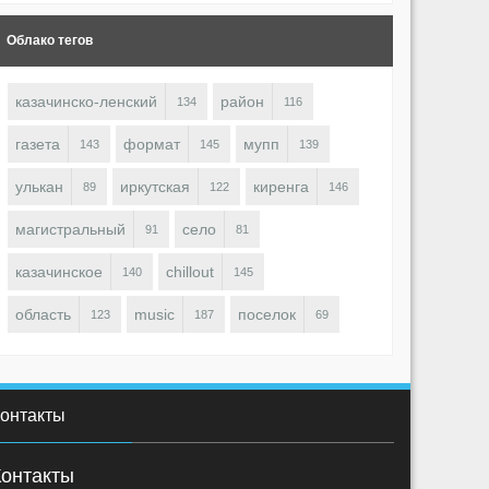
Облако тегов
казачинско-ленский
район
134
116
газета
формат
мупп
143
145
139
улькан
иркутская
киренга
89
122
146
магистральный
село
91
81
казачинское
chillout
140
145
область
music
поселок
123
187
69
онтакты
Контакты