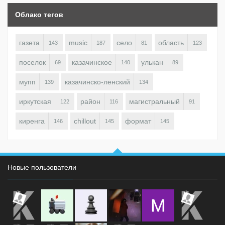
Облако тегов
газета
music
село
область
143
187
81
123
поселок
казачинское
улькан
69
140
89
мупп
казачинско-ленский
139
134
иркутская
район
магистральный
122
116
91
киренга
chillout
формат
146
145
145
Новые пользователи