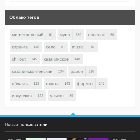
Облако тегов
магистральный
мупп
поселок
91
139
69
киренга
село
music
146
81
187
chillout
казачинское
145
140
казачинско-ленский
район
134
116
область
газета
формат
123
143
145
иркутская
улькан
122
89
Новые пользователи